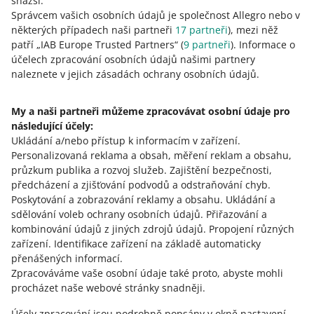
snazší.
8
9
10
Správcem vašich osobních údajů je společnost Allegro nebo v
některých případech naši partneři
17
partneři
), mezi něž
patří „IAB Europe Trusted Partners“ (
9
partneři
). Informace o
účelech zpracování osobních údajů našimi partnery
Potřebujete pomoc?
naleznete v jejich zásadách ochrany osobních údajů.
Kontaktujte nás
My a naši partneři můžeme zpracovávat osobní údaje pro
následující účely:
Ukládání a/nebo přístup k informacím v zařízení
.
Personalizovaná reklama a obsah, měření reklam a obsahu,
Zeptejte se komunity
průzkum publika a rozvoj služeb
.
Zajištění bezpečnosti,
předcházení a zjišťování podvodů a odstraňování chyb
.
Podívejte se na Allegro Komunitu
Poskytování a zobrazování reklamy a obsahu
.
Ukládání a
sdělování voleb ochrany osobních údajů
.
Přiřazování a
kombinování údajů z jiných zdrojů údajů
.
Propojení různých
zařízení
.
Identifikace zařízení na základě automaticky
přenášených informací
.
Zpracováváme vaše osobní údaje také proto, abyste mohli
procházet naše webové stránky snadněji.
Účely zpracování jsou podrobně popsány v okně nastavení,