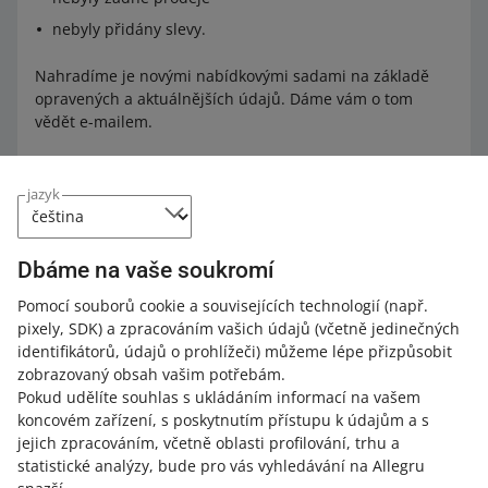
nebyly přidány slevy.
Nahradíme je novými nabídkovými sadami na základě
opravených a aktuálnějších údajů. Dáme vám o tom
vědět e-mailem.
jazyk
Proč to děláme
Nové a lépe odpovídající nabídkové sady budou mít vyšší
Dbáme na vaše soukromí
šanci na zakoupení.
Pomocí souborů cookie a souvisejících technologií
(např.
pixely, SDK)
a zpracováním vašich údajů
(včetně jedinečných
identifikátorů, údajů o prohlížeči)
můžeme lépe přizpůsobit
Jak hodnotíte tyto změny?
zobrazovaný obsah vašim potřebám.
Pokud udělíte souhlas s ukládáním informací na vašem
0 - Zklamání
10 - Skvělé
koncovém zařízení, s poskytnutím přístupu k údajům a s
jejich zpracováním, včetně oblasti profilování, trhu a
0
1
2
3
4
5
6
7
statistické analýzy, bude pro vás vyhledávání na Allegru