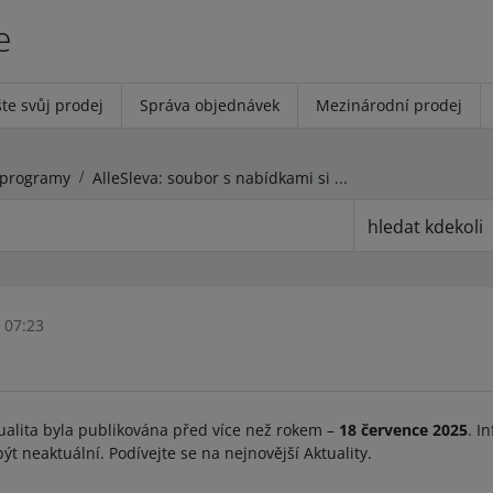
e
te svůj prodej
Správa objednávek
Mezinárodní prodej
programy
AlleSleva: soubor s nabídkami si můžete stáhnout ze záložky Přihlásit
hledat kdekoli
 07:23
ualita byla publikována před více než rokem –
18 července 2025
. I
t neaktuální. Podívejte se na nejnovější Aktuality.