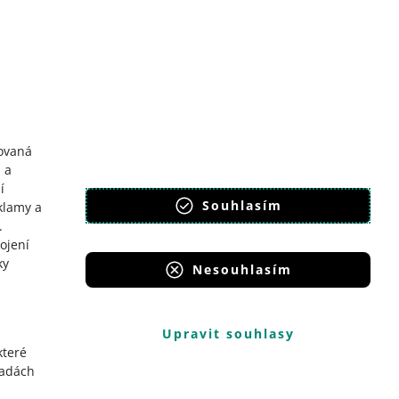
y
llegro Komunitu
ovaná
 a
í
Souhlasím
klamy a
.
ojení
ky
Nesouhlasím
Upravit souhlasy
které
sadách