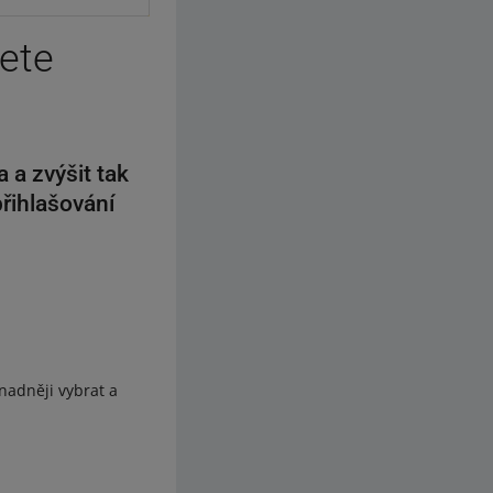
žete
a zvýšit tak
přihlašování
nadněji vybrat a