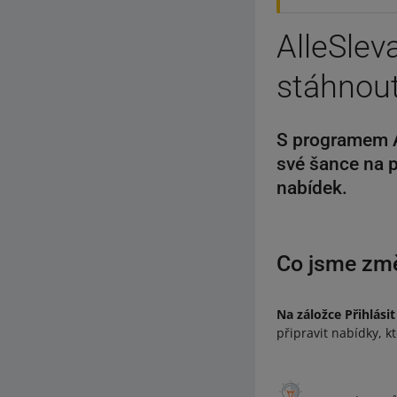
AlleSlev
stáhnout
S programem A
své šance na pr
nabídek.
Co jsme změ
Na záložce Přihlási
připravit nabídky, k