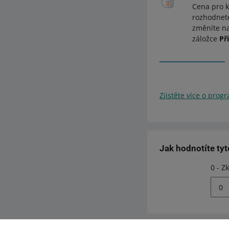
Cena pro k
rozhodnete
změníte n
záložce
Při
Zjistěte více o prog
Jak hodnotíte ty
0 - Z
0