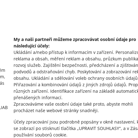
omoc?
Zeptejte se komunit
e nás
Podívejte se na A
My a naši partneři můžeme zpracovávat osobní údaje pro
následující účely:
Ukládání a/nebo přístup k informacím v zařízení
.
Personaliz
reklama a obsah, měření reklam a obsahu, průzkum publika
rozvoj služeb
.
Zajištění bezpečnosti, předcházení a zjišťován
vém
podvodů a odstraňování chyb
.
Poskytování a zobrazování re
ím,
obsahu
.
Ukládání a sdělování voleb ochrany osobních údajů
vás
Přiřazování a kombinování údajů z jiných zdrojů údajů
.
Prop
různých zařízení
.
Identifikace zařízení na základě automatic
přenášených informací
.
Zpracováváme vaše osobní údaje také proto, abyste mohli
„IAB
procházet naše webové stránky snadněji.
Účely zpracování jsou podrobně popsány v okně nastavení, 
se zobrazí po stisknutí tlačítka „UPRAVIT SOUHLASY“, a v Zá
používání souborů cookie.