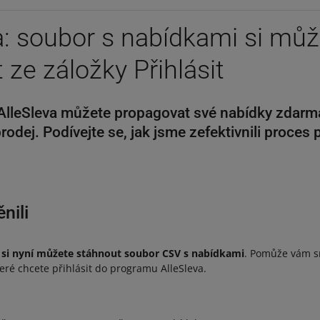
a: soubor s nabídkami si mů
 ze záložky Přihlásit
lleSleva můžete propagovat své nabídky zdarma 
odej. Podívejte se, jak jsme zefektivnili proces 
nili
t si nyní můžete stáhnout soubor CSV s nabídkami
. Pomůže vám s
teré chcete přihlásit do programu AlleSleva.