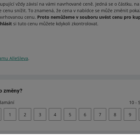
upující vždy závisí na vámi navrhované ceně. Jedná se o částku, na
 cenu snížit. To znamená, že cena v nabídce se může změnit poka
avrhovanou cenu.
Proto nemůžeme v souboru uvést cenu pro kup
hlásit
si tuto cenu můžete kdykoli zkontrolovat.
ramu AlleSleva
.
to změny?
klamání
10 - 
1
2
3
4
5
6
7
8
9