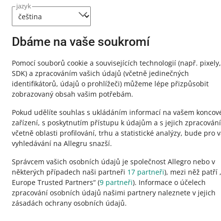
jazyk
Potřebujete p
Kontaktujt
Dbáme na vaše soukromí
Pomocí souborů cookie a souvisejících technologií
(např. pixely,
SDK)
a zpracováním vašich údajů
(včetně jedinečných
identifikátorů, údajů o prohlížeči)
můžeme lépe přizpůsobit
zobrazovaný obsah vašim potřebám.
Pokud udělíte souhlas s ukládáním informací na vašem konco
zařízení, s poskytnutím přístupu k údajům a s jejich zpracován
včetně oblasti profilování, trhu a statistické analýzy, bude pro 
vyhledávání na Allegru snazší.
Správcem vašich osobních údajů je společnost Allegro nebo v
Tato stránka je dostupná i v jiných jazycích
některých případech naši partneři
17
partneři
), mezi něž patří 
Europe Trusted Partners“ (
9
partneři
). Informace o účelech
zpracování osobních údajů našimi partnery naleznete v jejich
vzhled:
světlý motiv
zásadách ochrany osobních údajů.