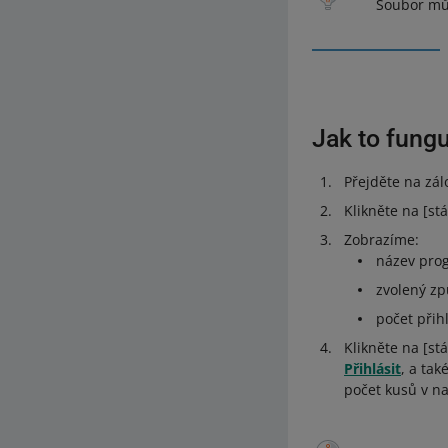
Soubor můž
Jak to fungu
Přejděte na zá
Klikněte na [s
Zobrazíme:
název pro
zvolený zp
počet přih
Klikněte na [st
Přihlásit
, a tak
počet kusů v n