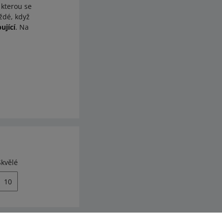
 kterou se
ždé, když
ující
. Na
Skvělé
10