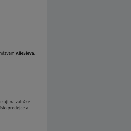
s názvem
AlleSleva
.
azují na záložce
íslo prodejce a