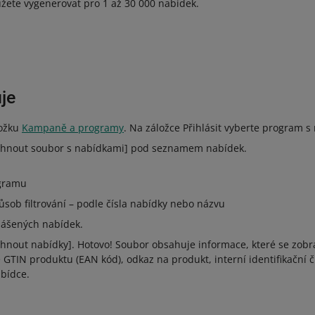
ete vygenerovat pro 1 až 30 000 nabídek.
je
ložku
Kampaně a programy
. Na záložce Přihlásit vyberte program 
táhnout soubor s nabídkami] pod seznamem nabídek.
gramu
ůsob filtrování – podle čísla nabídky nebo názvu
lášených nabídek.
áhnout nabídky]. Hotovo! Soubor obsahuje informace, které se zobr
é GTIN produktu (EAN kód), odkaz na produkt, interní identifikační č
abídce.