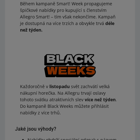
Během kampaně Smart! Week propagujeme
špičkové nabídky pro kupující s členstvím
Allegro Smart! – tím však nekončíme. Kampaň
je dostupná na více trzích a obvykle trvá
déle
než týden.
Každoročně v
listopadu
svět zachvátí velká
nákupní horečka. Na Allegru trvají oslavy
tohoto svátku atraktivních slev
více než týden
.
Do kampaně Black Weeks můžete přihlásit
nabídky z více trhů.
Jaké jsou výhody?
Nabídky obdrží speciální odznak s názvem