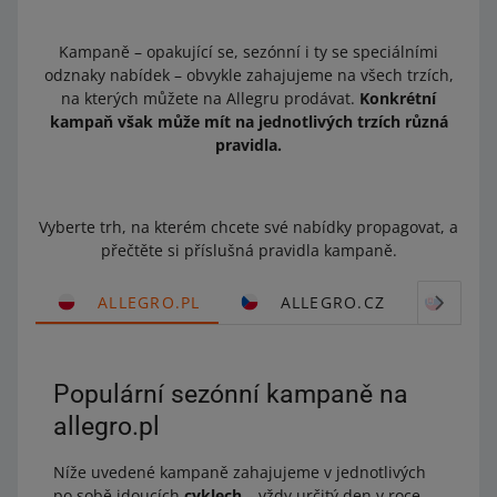
Kampaně – opakující se, sezónní i ty se speciálními
odznaky nabídek – obvykle zahajujeme na všech trzích,
na kterých můžete na Allegru prodávat.
Konkrétní
kampaň však může mít na jednotlivých trzích různá
pravidla.
Vyberte trh, na kterém chcete své nabídky propagovat, a
přečtěte si příslušná pravidla kampaně.
ALLEGRO.PL
ALLEGRO.CZ
ALL
Populární sezónní kampaně na
allegro.pl
Níže uvedené kampaně zahajujeme v jednotlivých
po sobě jdoucích
cyklech
– vždy určitý den v roce