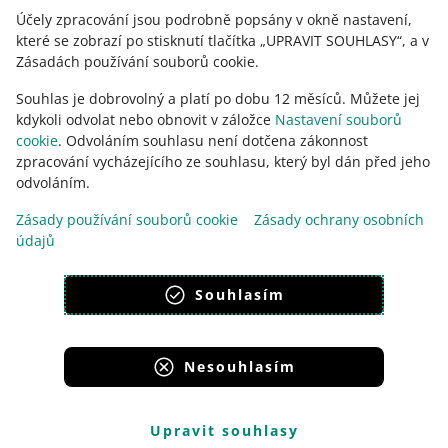
Účely zpracování jsou podrobně popsány v okně nastavení,
které se zobrazí po stisknutí tlačítka „UPRAVIT SOUHLASY“, a v
Zásadách používání souborů cookie.
Souhlas je dobrovolný a platí po dobu 12 měsíců. Můžete jej
kdykoli odvolat nebo obnovit v záložce
Nastavení souborů
cookie
. Odvoláním souhlasu není dotčena zákonnost
zpracování vycházejícího ze souhlasu, který byl dán před jeho
odvoláním.
Tato stránka je dostupná i v jiných jazycích
Zásady používání souborů cookie
Zásady ochrany osobních
údajů
vzhled:
světlý motiv
Souhlasím
Nesouhlasím
Portály skupiny Allegro
Allegro.cz
Allegro.sk
Allegro.hu
Onedelivery.cz
Upravit souhlasy