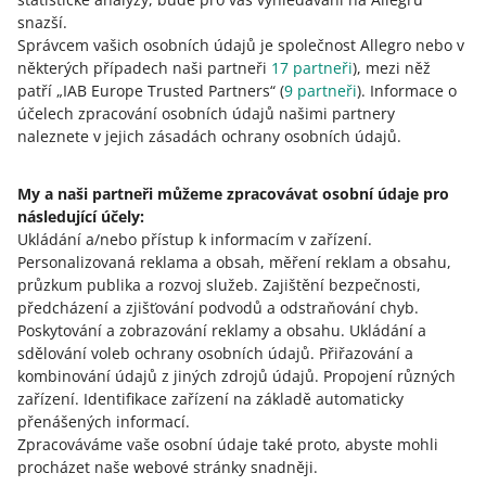
snazší.
Správcem vašich osobních údajů je společnost Allegro nebo v
některých případech naši partneři
17
partneři
), mezi něž
patří „IAB Europe Trusted Partners“ (
9
partneři
). Informace o
účelech zpracování osobních údajů našimi partnery
naleznete v jejich zásadách ochrany osobních údajů.
My a naši partneři můžeme zpracovávat osobní údaje pro
následující účely:
Ukládání a/nebo přístup k informacím v zařízení
.
Personalizovaná reklama a obsah, měření reklam a obsahu,
průzkum publika a rozvoj služeb
.
Zajištění bezpečnosti,
předcházení a zjišťování podvodů a odstraňování chyb
.
Poskytování a zobrazování reklamy a obsahu
.
Ukládání a
sdělování voleb ochrany osobních údajů
.
Přiřazování a
kombinování údajů z jiných zdrojů údajů
.
Propojení různých
zařízení
.
Identifikace zařízení na základě automaticky
ZJISTIT VÍCE
přenášených informací
.
Zpracováváme vaše osobní údaje také proto, abyste mohli
procházet naše webové stránky snadněji.