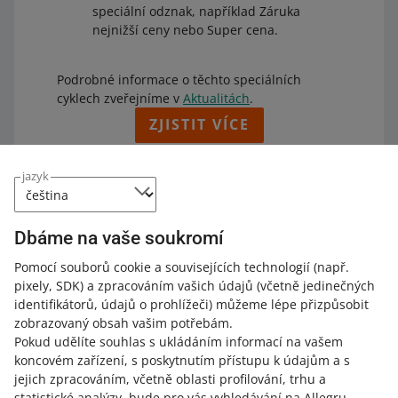
speciální odznak, například Záruka
nejnižší ceny nebo Super cena.
Podrobné informace o těchto speciálních
cyklech zveřejníme v
Aktualitách
.
ZJISTIT VÍCE
jazyk
Odznak Akce
Odznak „Akce“ je
trvalý odznak
, který získávají
Dbáme na vaše soukromí
nabídky se sníženou cenou. O odznak nemusíte
Pomocí souborů cookie a souvisejících technologií
(např.
žádat – automaticky ho udělujeme
nabídkám,
pixely, SDK)
a zpracováním vašich údajů
(včetně jedinečných
u nichž jste snížili cenu alespoň o 5 %
.
identifikátorů, údajů o prohlížeči)
můžeme lépe přizpůsobit
U těchto nabídek kupující uvidí
procento, o
zobrazovaný obsah vašim potřebám.
které byla cena snížena.
Počítáme ho podle
Pokud udělíte souhlas s ukládáním informací na vašem
nejnižší ceny této nabídky za posledních 30
koncovém zařízení, s poskytnutím přístupu k údajům a s
dní. Tato cena se zobrazí přeškrtnutá vedle
jejich zpracováním, včetně oblasti profilování, trhu a
procenta snížení.
statistické analýzy, bude pro vás vyhledávání na Allegru